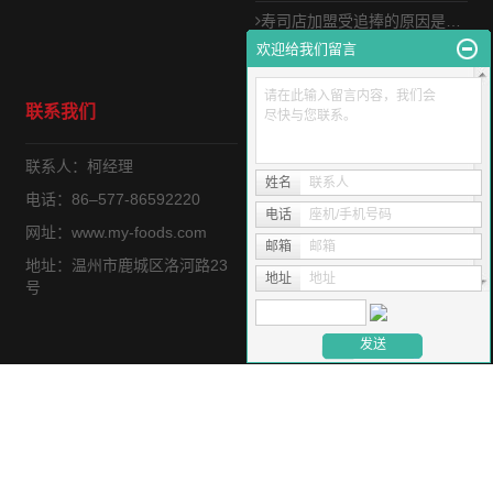
寿司店加盟受追捧的原因是什么
欢迎给我们留言
寿司店加盟门槛高吗？木易寿司轻松加盟
请在此输入留言内容，我们会
联系我们
尽快与您联系。
联系人：柯经理
姓名
联系人
电话：86–577-86592220
电话
座机/手机号码
网址：www.my-foods.com
邮箱
邮箱
地址：温州市鹿城区洛河路23
地址
地址
号
Copyright © http://www.my-foods.com/ 温州市木易食品连锁有限公
司 专业从事于, 欢迎来电咨询!
浙ICP备18056494号
技术支持：
灵动科技