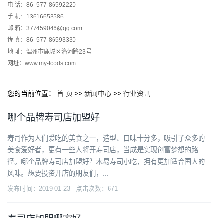
电 话：86–577-86592220
手 机：13616653586
邮 箱：377459046@qq.com
传 真：86–577-86593330
地 址：温州市鹿城区洛河路23号
网址：www.my-foods.com
您的当前位置：
首 页
>>
新闻中心
>>
行业资讯
哪个品牌寿司店加盟好
寿司作为人们爱吃的美食之一，造型、口味十分多，吸引了众多的
美食爱好者，更有一些人将开寿司店，当成是实现创富梦想的路
径。哪个品牌寿司店加盟好？木易寿司小吃，拥有更加适合国人的
风味。想要投资开店的朋友们，...
发布时间：2019-01-23 点击次数：671