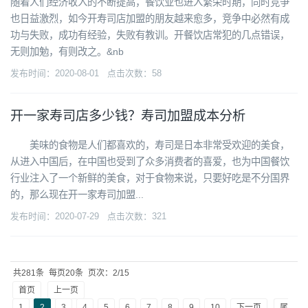
随着人们经济收入的不断提高，餐饮业也进入繁荣时期，同时竞争
也日益激烈，如今开寿司店加盟的朋友越来愈多，竞争中必然有成
功与失败，成功有经验，失败有教训。开餐饮店常犯的几点错误，
无则加勉，有则改之。&nb
发布时间：2020-08-01 点击次数：58
开一家寿司店多少钱？寿司加盟成本分析
美味的食物是人们都喜欢的，寿司是日本非常受欢迎的美食，
从进入中国后，在中国也受到了众多消费者的喜爱，也为中国餐饮
行业注入了一个新鲜的美食，对于食物来说，只要好吃是不分国界
的，那么现在开一家寿司加盟...
发布时间：2020-07-29 点击次数：321
共281条
每页20条
页次：2/15
首页
上一页
1
2
3
4
5
6
7
8
9
10
下一页
尾