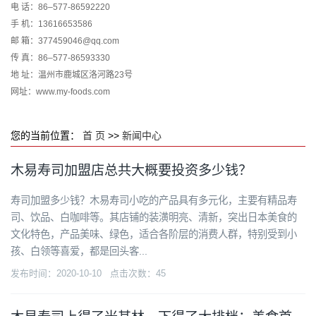
电 话：86–577-86592220
手 机：13616653586
邮 箱：377459046@qq.com
传 真：86–577-86593330
地 址：温州市鹿城区洛河路23号
网址：www.my-foods.com
您的当前位置：
首 页
>>
新闻中心
木易寿司加盟店总共大概要投资多少钱？
寿司加盟多少钱？木易寿司小吃的产品具有多元化，主要有精品寿
司、饮品、白咖啡等。其店铺的装潢明亮、清新，突出日本美食的
文化特色，产品美味、绿色，适合各阶层的消费人群，特别受到小
孩、白领等喜爱，都是回头客...
发布时间：2020-10-10 点击次数：45