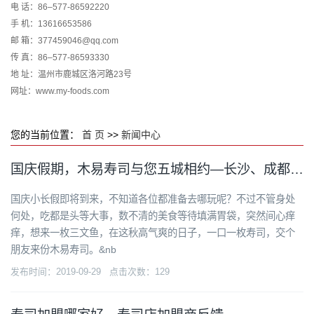
电 话：86–577-86592220
手 机：13616653586
邮 箱：377459046@qq.com
传 真：86–577-86593330
地 址：温州市鹿城区洛河路23号
网址：www.my-foods.com
您的当前位置：
首 页
>>
新闻中心
国庆假期，木易寿司与您五城相约—长沙、成都、深圳、瑞安、丽水
国庆小长假即将到来，不知道各位都准备去哪玩呢？不过不管身处
何处，吃都是头等大事，数不清的美食等待填满胃袋，突然间心痒
痒，想来一枚三文鱼，在这秋高气爽的日子，一口一枚寿司，交个
朋友来份木易寿司。&nb
发布时间：2019-09-29 点击次数：129