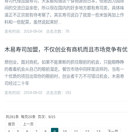
寿司代理加盟寿司，大家都知道这个食物源自日本，但是因为国际
间的交流日益亲密，所以现在国内的好多地方都有寿司卖，具体味
道正不正宗就有待考察了。其实寿司说白了就是一些米饭再加上作
料和一些配菜，虽然说起来好...
发布时间：2019-09-04 点击次数：78
木易寿司加盟，不仅创业有商机而且市场竞争有优
想创业，面对商机，如果不能果断的抓住眼前的机会，只能眼睁睁
的看着机会从自己的眼前溜走。餐饮市场中同样是这样的，当有一
个优质的项目出现你的眼前时，创业者千万不可错过机会，木易寿
司经过二十年
发布时间：2019-09-02 点击次数：191
共281条
每页20条
页次：9/15
首页
上一页
4
5
6
7
8
9
10
11
12
13
下一页