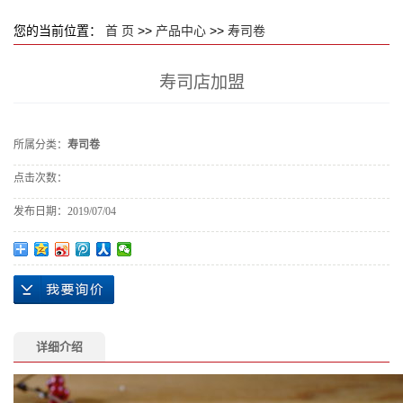
您的当前位置：
首 页
>>
产品中心
>>
寿司卷
寿司店加盟
所属分类：
寿司卷
点击次数：
发布日期：
2019/07/04
详细介绍