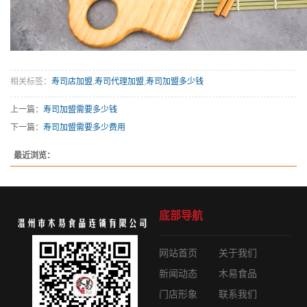
相关标签：
寿司店加盟
,
寿司代理加盟
,
寿司加盟多少钱
上一篇：
寿司加盟需要多少钱
下一篇：
寿司加盟需要多少费用
最近浏览：
底部导航
网站首页
关于我们
新闻动态
木易食品
门店形象
联系我们