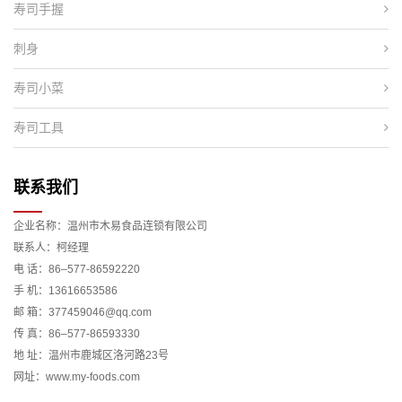
寿司手握
刺身
寿司小菜
寿司工具
联系我们
企业名称：温州市木易食品连锁有限公司
联系人：柯经理
电 话：86–577-86592220
手 机：13616653586
邮 箱：377459046@qq.com
传 真：86–577-86593330
地 址：温州市鹿城区洛河路23号
网址：www.my-foods.com