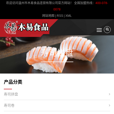
欢迎访问温州市木易食品连锁有限公司官方网站！ 全国加盟热线：
400-078-
0078
网站地图
|
RSS
|
XML
寿司拼盘
产品分类
寿司拼盘
寿司卷