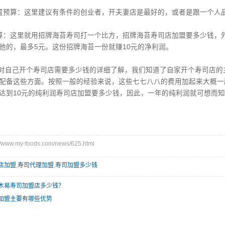
置预算：这里建议有条件的创业者，开夫妻店是最好的，或者是跟一个人
算：这里就用招牌海苔寿司打一个比方，招牌海苔寿司店加盟要多少钱，外
他的，最多5元。这份招牌海苔一份就赚10元的净利润。
自己开个寿司店需要多少钱的详细了解，我们知道了自家开个寿司店的
配备这些方面。按照一般的经验来说，这些七七八八的费用加起来大概一
达到10元的纯利润寿司店加盟要多少钱，因此，一年的纯利润就可想而
ww.my-foods.com/news/625.html
店加盟
,
寿司代理加盟
,
寿司加盟多少钱
木易寿司加盟店多少钱？
加盟主要有哪些优势